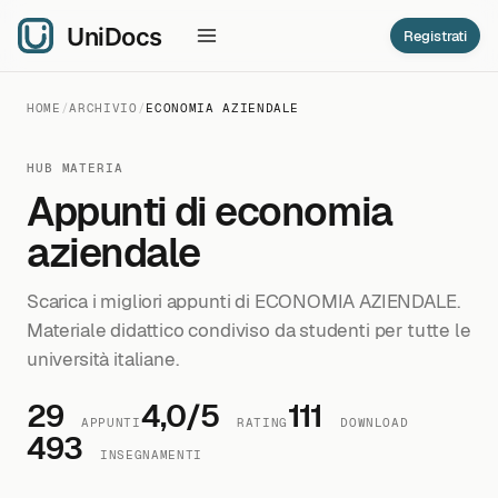
Registrati
HOME
/
ARCHIVIO
/
ECONOMIA AZIENDALE
HUB MATERIA
Appunti di economia
aziendale
Scarica i migliori appunti di ECONOMIA AZIENDALE.
Materiale didattico condiviso da studenti per tutte le
università italiane.
29
4,0/5
111
APPUNTI
RATING
DOWNLOAD
493
INSEGNAMENTI