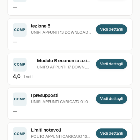
—
lezione 5
Vedi dettagli
COMP
UNIFI
APPUNTI
13 DOWNLOAD
CARICATO 03.04.2020
—
Modulo B economia aziendale
Vedi dettagli
COMP
UNIPD
APPUNTI
17 DOWNLOAD
CARICATO 27.02.2024
4,0
· 1 voti
I presupposti
Vedi dettagli
COMP
UNISI
APPUNTI
CARICATO 01.07.2021
—
Limiti notevoli
Vedi dettagli
COMP
POLITO
APPUNTI
CARICATO 12.04.2022