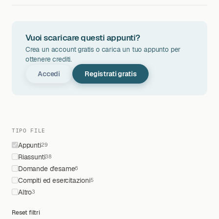
Vuoi scaricare questi appunti?
Crea un account gratis o carica un tuo appunto per
ottenere crediti.
Accedi
Registrati gratis
TIPO FILE
Appunti
29
Riassunti
38
Domande d'esame
6
Compiti ed esercitazioni
5
Altro
3
Reset filtri