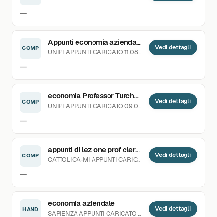
—
Appunti economia aziendale (prima parte) - VOTO 29,5
Vedi dettagli
COMP
UNIPI
APPUNTI
CARICATO 11.08.2022
—
economia Professor Turchetti 20/21
Vedi dettagli
COMP
UNIPI
APPUNTI
CARICATO 09.03.2021
—
appunti di lezione prof clerici
Vedi dettagli
COMP
CATTOLICA-MI
APPUNTI
CARICATO 27.10.2024
—
economia aziendale
Vedi dettagli
HAND
SAPIENZA
APPUNTI
CARICATO 08.03.2021