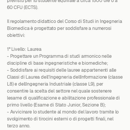
previsto per lo studente equivale a circa 1500 ore o a
60 CFU (ECTS).
Il regolamento didattico del Corso di Studi in Ingegneria
Biomedica è progettato per soddisfare a numerosi
obiettivi:
1° Livello: Laurea
- Progettare un Programma di studi armonico nelle
discipline di base ingegneristiche e biomediche;
- Soddisfare ai requisiti delle lauree appartenenti alle
Classi di Laurea dell'Ingegneria dellInformazione (classe
L8) e dellIngegneria Industriale (classe L9), per
consentire la scelta del settore nel quale sostenere
lesame di qualificazione e abilitazione professionale di
primo livello (Esame di Stato Junior, Sezione B);
- Avvicinare lo studente al mondo del lavoro tramite lo
svolgimento di tirocini esterni o di progetti finali, nel
terzo anno.