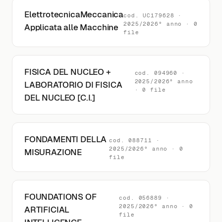
ElettrotecnicaMeccanica
cod. UC179628 ·
2025/2026° anno · 0
Applicata alle Macchine
file
FISICA DEL NUCLEO +
cod. 094960 ·
2025/2026° anno
LABORATORIO DI FISICA
· 0 file
DEL NUCLEO [C.I.]
FONDAMENTI DELLA
cod. 088711 ·
2025/2026° anno · 0
MISURAZIONE
file
FOUNDATIONS OF
cod. 056889 ·
2025/2026° anno · 0
ARTIFICIAL
file