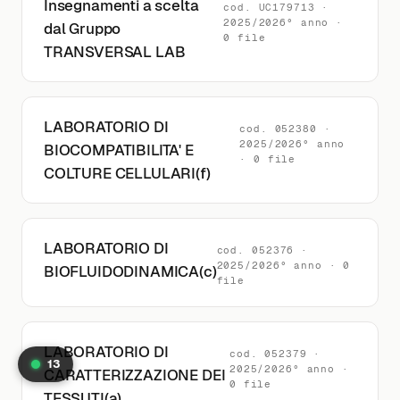
Insegnamenti a scelta
cod. UC179713 ·
2025/2026° anno ·
dal Gruppo
0 file
TRANSVERSAL LAB
LABORATORIO DI
cod. 052380 ·
2025/2026° anno
BIOCOMPATIBILITA' E
· 0 file
COLTURE CELLULARI(f)
LABORATORIO DI
cod. 052376 ·
2025/2026° anno · 0
BIOFLUIDODINAMICA(c)
file
LABORATORIO DI
cod. 052379 ·
13
2025/2026° anno ·
CARATTERIZZAZIONE DEI
0 file
TESSUTI(a)