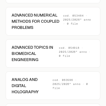
ADVANCED NUMERICAL
cod. 053464 ·
2025/2026° anno
METHODS FOR COUPLED
· 0 file
PROBLEMS
ADVANCED TOPICS IN
cod. 054918 ·
2025/2026° anno ·
BIOMEDICAL
0 file
ENGINEERING
ANALOG AND
cod. 063596 ·
2025/2026° anno · 0
DIGITAL
file
HOLOGRAPHY