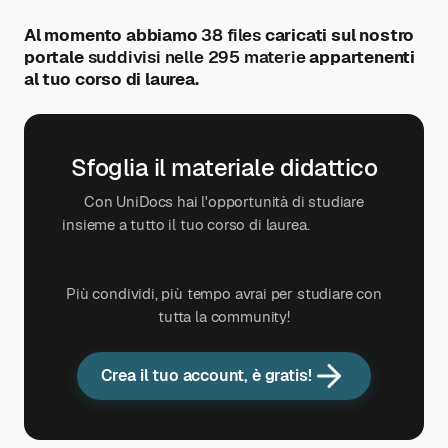
Al momento abbiamo
38 files
caricati sul nostro
portale
suddivisi nelle 295 materie
appartenenti
al tuo corso di laurea.
Sfoglia il materiale didattico
Con UniDocs hai l'opportunità di studiare
insieme a tutto il tuo corso di laurea.
Guadagna
subito dei crediti, carica il materiale del tuo
ultimo esame!
Più condividi, più tempo avrai per studiare con
tutta la community!
Crea il tuo account, è gratis!