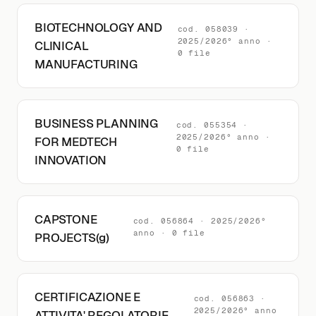
BIOTECHNOLOGY AND
cod. 058039 ·
2025/2026° anno ·
CLINICAL
0 file
MANUFACTURING
BUSINESS PLANNING
cod. 055354 ·
2025/2026° anno ·
FOR MEDTECH
0 file
INNOVATION
CAPSTONE
cod. 056864 · 2025/2026°
anno · 0 file
PROJECTS(g)
CERTIFICAZIONE E
cod. 056863 ·
2025/2026° anno
ATTIVITA' REGOLATORIE