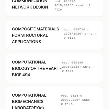
COMMUNICATION
cod. 096120 ·
2025/2026° anno · 0
NETWORK DESIGN
file
COMPOSITE MATERIALS
cod. 089724 ·
2025/2026° anno ·
FOR STRUCTURAL
0 file
APPLICATIONS
COMPUTATIONAL
cod. 056880 ·
2025/2026° anno ·
BIOLOGY OF THE HEART -
0 file
BIOE 494
COMPUTATIONAL
cod. 052375 ·
2025/2026° anno ·
BIOMECHANICS
0 file
LABORATORY(d)