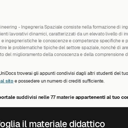
ineering - Ingegneria Spaziale consiste nella formazione di ing
enti lavorativi dinamici, caratterizzati da un elevato livello di
he e ingegneristiche le conoscenze e competenze specifiche e pi
re le problematiche tipiche del settore spaziale, nonché di aree
ento del miglioramento della conoscenza e della comprensione d
 UniDocs troverai gli appunti condivisi dagli altri studenti del tu
al sito
e possedere un numero di crediti sufficiente.
portale
suddivisi nelle 77 materie
appartenenti al tuo cor
oglia il materiale didattico