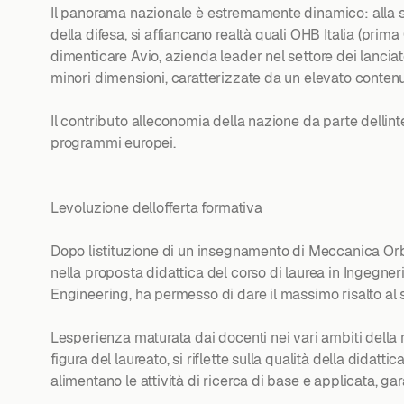
Il panorama nazionale è estremamente dinamico: alla soc
della difesa, si affiancano realtà quali OHB Italia (pr
dimenticare Avio, azienda leader nel settore dei lanciator
minori dimensioni, caratterizzate da un elevato conten
Il contributo alleconomia della nazione da parte dellin
programmi europei.
Levoluzione dellofferta formativa
Dopo listituzione di un insegnamento di Meccanica Orbit
nella proposta didattica del corso di laurea in Ingegne
Engineering, ha permesso di dare il massimo risalto al s
Lesperienza maturata dai docenti nei vari ambiti della r
figura del laureato, si riflette sulla qualità della didatt
alimentano le attività di ricerca di base e applicata, 