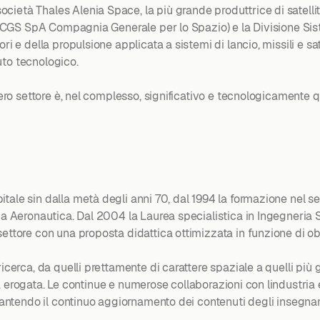
ietà Thales Alenia Space, la più grande produttrice di satelliti
ima CGS SpA Compagnia Generale per lo Spazio) e la Divisione Si
i e della propulsione applicata a sistemi di lancio, missili e sate
uto tecnologico.
tero settore è, nel complesso, significativo e tecnologicamente q
ale sin dalla metà degli anni 70, dal 1994 la formazione nel se
ria Aeronautica. Dal 2004 la Laurea specialistica in Ingegneria
ettore con una proposta didattica ottimizzata in funzione di obie
icerca, da quelli prettamente di carattere spaziale a quelli più 
ica erogata. Le continue e numerose collaborazioni con lindustria e 
garantendo il continuo aggiornamento dei contenuti degli insegna