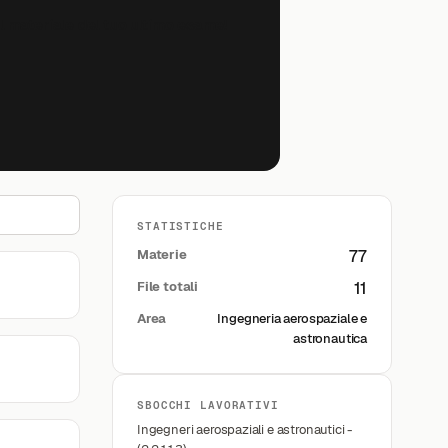
il materiale del tuo ultimo esame!
STATISTICHE
Materie
77
File totali
11
Area
Ingegneria aerospaziale e
astronautica
SBOCCHI LAVORATIVI
Ingegneri aerospaziali e astronautici -