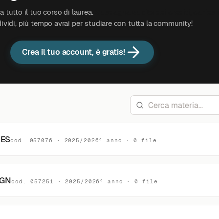
 tutto il tuo corso di laurea.
Guadagna subito dei crediti, carica 
ividi, più tempo avrai per studiare con tutta la community!
Crea il tuo account, è gratis!
RES
cod. 057076 · 2025/2026° anno · 0 file
IGN
cod. 057251 · 2025/2026° anno · 0 file