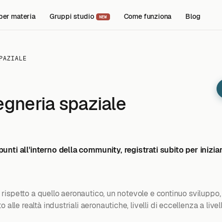
per materia
Gruppi studio
Come funziona
Blog
NEW
PAZIALE
egneria spaziale
unti all'interno della community, registrati subito per iniziar
nti rispetto a quello aeronautico, un notevole e continuo svilup
alle realtà industriali aeronautiche, livelli di eccellenza a livel