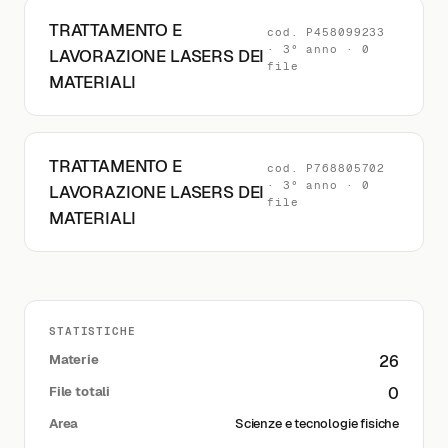
TRATTAMENTO E
cod. P458099233
· 3° anno · 0
LAVORAZIONE LASERS DEI
file
MATERIALI
TRATTAMENTO E
cod. P768805702
· 3° anno · 0
LAVORAZIONE LASERS DEI
file
MATERIALI
STATISTICHE
Materie
26
File totali
0
Area
Scienze e tecnologie fisiche