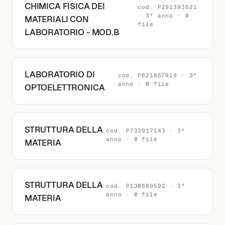
CHIMICA FISICA DEI
cod. P291393521
· 3° anno · 0
MATERIALI CON
file
LABORATORIO - MOD.B
LABORATORIO DI
cod. P621867919 · 3°
anno · 0 file
OPTOELETTRONICA
STRUTTURA DELLA
cod. P733917143 · 3°
anno · 0 file
MATERIA
STRUTTURA DELLA
cod. P130689592 · 3°
anno · 0 file
MATERIA