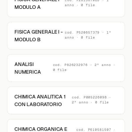
cod. P281587028 · 1°
anno · 0 file
MODULO A
FISICA GENERALE I -
cod. P520657379 · 1°
anno · 0 file
MODULO B
ANALISI
cod. P826232976 · 2° anno ·
0 file
NUMERICA
CHIMICA ANALITICA 1
cod. P005226098 ·
2° anno · 0 file
CON LABORATORIO
CHIMICA ORGANICA E
cod. P610581507 ·