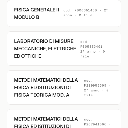
FISICA GENERALE II -
cod. P808651458 · 2°
anno · 0 file
MODULO B
LABORATORIO DI MISURE
cod.
P065556461 ·
MECCANICHE, ELETTRICHE
2° anno · 0
ED OTTICHE
file
METODI MATEMATICI DELLA
cod.
P299953399 ·
FISICA ED ISTITUZIONI DI
2° anno · 0
FISICA TEORICA MOD. A
file
METODI MATEMATICI DELLA
cod.
P267041566 ·
FISICA ED ISTITUZIONI DI