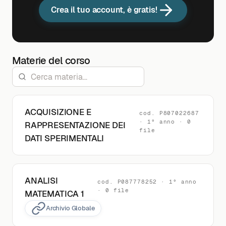
Crea il tuo account, è gratis!
Materie del corso
ACQUISIZIONE E
cod. P807022687
· 1° anno · 0
RAPPRESENTAZIONE DEI
file
DATI SPERIMENTALI
ANALISI
cod. P087778252 · 1° anno
· 0 file
MATEMATICA 1
Archivio Globale