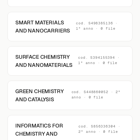
SMART MATERIALS
cod. S498385136 ·
1° anno · 0 file
AND NANOCARRIERS
SURFACE CHEMISTRY
cod. S394155394 ·
1° anno · 0 file
AND NANOMATERIALS
GREEN CHEMISTRY
cod. S448860052 · 2°
anno · 0 file
AND CATALYSIS
INFORMATICS FOR
cod. S856336304 ·
2° anno · 0 file
CHEMISTRY AND