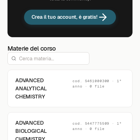
Crea il tuo account, è gratis!
Materie del corso
ADVANCED
cod. S461000300 · 1°
anno · 0 file
ANALYTICAL
CHEMISTRY
ADVANCED
cod. S447775509 · 1°
anno · 0 file
BIOLOGICAL
CHEMISTRY