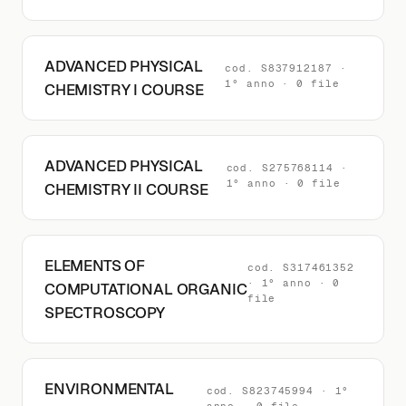
ADVANCED PHYSICAL
cod. S837912187 ·
1° anno · 0 file
CHEMISTRY I COURSE
ADVANCED PHYSICAL
cod. S275768114 ·
1° anno · 0 file
CHEMISTRY II COURSE
ELEMENTS OF
cod. S317461352
· 1° anno · 0
COMPUTATIONAL ORGANIC
file
SPECTROSCOPY
ENVIRONMENTAL
cod. S823745994 · 1°