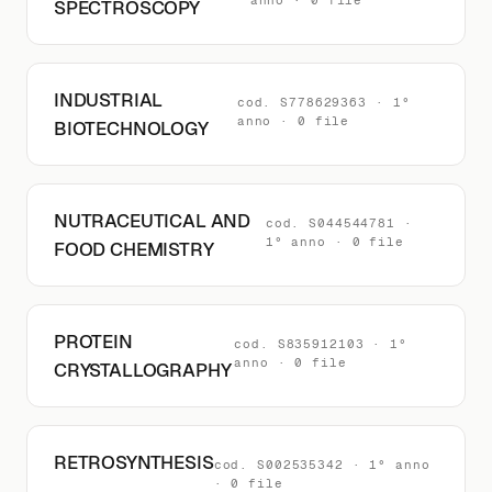
anno · 0 file
SPECTROSCOPY
INDUSTRIAL
cod. S778629363 · 1°
anno · 0 file
BIOTECHNOLOGY
NUTRACEUTICAL AND
cod. S044544781 ·
1° anno · 0 file
FOOD CHEMISTRY
PROTEIN
cod. S835912103 · 1°
anno · 0 file
CRYSTALLOGRAPHY
RETROSYNTHESIS
cod. S002535342 · 1° anno
· 0 file