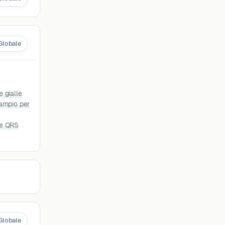
Globale
e gialle
 ampio per
) e QRS
Globale