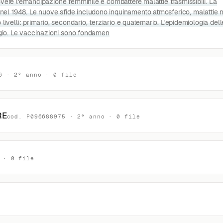
uovere l'emancipazione femminile e combattere malattie trasmissibili. La
 nel 1948. Le nuove sfide includono inquinamento atmosferico, malattie 
 livelli: primario, secondario, terziario e quaternario. L'epidemiologia dell
ntagio. Le vaccinazioni sono fondamen
6 · 2° anno · 0 file
RE
cod. P096688975 · 2° anno · 0 file
 · 0 file
e