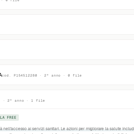
 · 0 file
A
cod. P154512280 · 2° anno · 0 file
1 · 2° anno · 1 file
OLA FREE
à nell'accesso ai servizi sanitari. Le azioni per migliorare la salute inclu