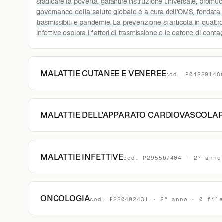
sradicare la povertà, garantire l'istruzione universale, prom
governance della salute globale è a cura dell'OMS, fondata
trasmissibili e pandemie. La prevenzione si articola in quattro
infettive esplora i fattori di trasmissione e le catene di co
MALATTIE CUTANEE E VENEREE
cod. P04229148
MALATTIE DELL'APPARATO CARDIOVASCOLA
MALATTIE INFETTIVE
cod. P295567404 · 2° anno
ONCOLOGIA
cod. P220402431 · 2° anno · 0 fil