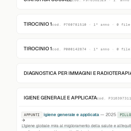
cod. P978362329 · 1° anno
TIROCINIO 1
cod. P760781510 · 1° anno · 0 file
TIROCINIO 1
cod. P000142874 · 1° anno · 0 file
DIAGNOSTICA PER IMMAGINI E RADIOTERAPI
IGIENE GENERALE E APPLICATA
cod. P31639731
igiene generale e applicata
— 2025
APPUNTI
PILL
L'igiene globale mira al miglioramento della salute e all'equit