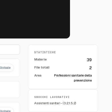
il materiale del tuo ultimo esame!
STATISTICHE
Materie
39
File totali
2
Globale
Area
Professioni sanitarie della
prevenzione
SBOCCHI LAVORATIVI
Assistenti sanitari - (3.2.1.5.2)
Globale