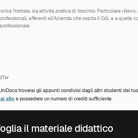
ca frontale, sia attività pratica di tirocinio. Particolare rilievo,
i professionali, afferenti all'Azienda che ospita il CdL e a quell
 professionale.
dTer
 UniDocs troverai gli appunti condivisi dagli altri studenti del tu
al sito
e possedere un numero di crediti sufficiente.
oglia il materiale didattico