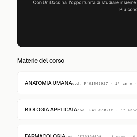
Con UniDocs hai l'opportunità di studiare insieme a
Più cond
Materie del corso
ANATOMIA UMANA
cod. P461543927 · 1° anno 
BIOLOGIA APPLICATA
cod. P415260712 · 1° ann
FARMACOLOGIA
cod. P576364028 · 1° anno · 0