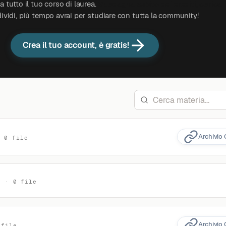
 tutto il tuo corso di laurea.
Guadagna subito dei crediti, carica 
ividi, più tempo avrai per studiare con tutta la community!
Crea il tuo account, è gratis!
Archivio 
· 0 file
o · 0 file
Archivio 
 file