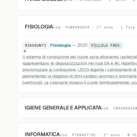
FISIOLOGIA
cod. P106493934 · 1° anno · 1 file
Fisiologia
— 2021
RIASSUNTI
PILLOLA FREE
Il sistema di conduzione del cuore varia attraverso i potezia
rappresentano le depolarizzazioni nei nodi SA e AV, rispett
sincronizzare la contrazione. L'ECG registra i cambiamenti di
permettendo la diagnosi di ritmi cardiaci anomali e anomalie 
(ventricoli). Le coronarie irrorano il cuore terminalemente; u
IGIENE GENERALE E APPLICATA
cod. P05366942
INFORMATICA
cod. P789497791 · 1° anno · 0 f