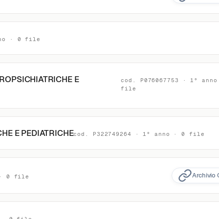
no · 0 file
UROPSICHIATRICHE E
cod. P076067753 · 1° anno
file
CHE E PEDIATRICHE
cod. P322749264 · 1° anno · 0 file
Archivio 
· 0 file