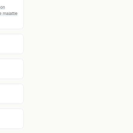
non
e malattie