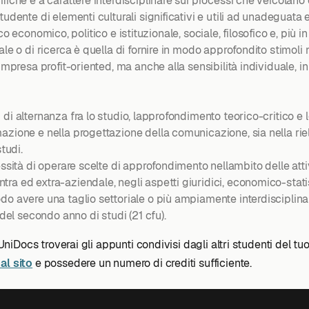
fiche e a carattere interdisciplinare sui processi che veicolano 
udente di elementi culturali significativi e utili ad unadeguata
rico economico, politico e istituzionale, sociale, filosofico e, più i
le o di ricerca è quella di fornire in modo approfondito stimoli n
impresa profit-oriented, ma anche alla sensibilità individuale, i
 alternanza fra lo studio, lapprofondimento teorico-critico e le 
mazione e nella progettazione della comunicazione, sia nella ri
tudi.
ssità di operare scelte di approfondimento nellambito delle atti
 ed extra-aziendale, negli aspetti giuridici, economico-statistici 
 avere una taglio settoriale o più ampiamente interdisciplinare, 
 del secondo anno di studi (21 cfu).
 UniDocs troverai gli appunti condivisi dagli altri studenti del tu
al sito
e possedere un numero di crediti sufficiente.