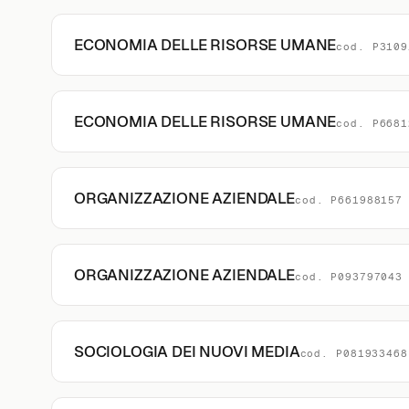
ECONOMIA DELLE RISORSE UMANE
cod. P3109
ECONOMIA DELLE RISORSE UMANE
cod. P6681
ORGANIZZAZIONE AZIENDALE
cod. P661988157
ORGANIZZAZIONE AZIENDALE
cod. P093797043
SOCIOLOGIA DEI NUOVI MEDIA
cod. P081933468