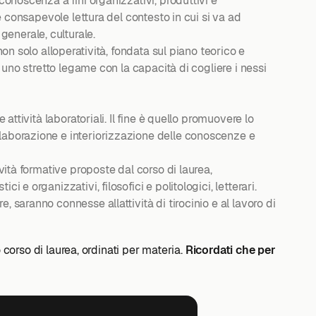
conoscenza a fini organizzativi, produttivi e
 e consapevole lettura del contesto in cui si va ad
n generale, culturale.
on solo alloperatività, fondata sul piano teorico e
n uno stretto legame con la capacità di cogliere i nessi
attività laboratoriali. Il fine è quello promuovere lo
elaborazione e interiorizzazione delle conoscenze e
vità formative proposte dal corso di laurea,
e organizzativi, filosofici e politologici, letterari.
saranno connesse allattività di tirocinio e al lavoro di
o corso di laurea, ordinati per materia.
Ricordati che per