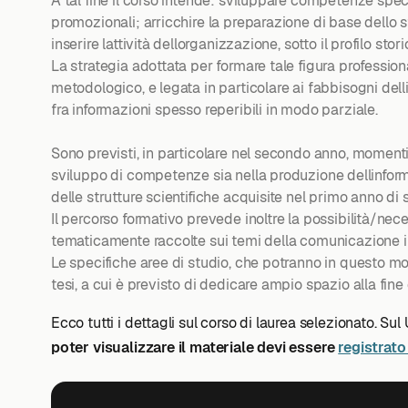
A tal fine il corso intende: sviluppare competenze speci
promozionali; arricchire la preparazione di base dello st
inserire lattività dellorganizzazione, sotto il profilo sto
La strategia adottata per formare tale figura professiona
metodologico, e legata in particolare ai fabbisogni dell
fra informazioni spesso reperibili in modo parziale.
Sono previsti, in particolare nel secondo anno, momenti di
sviluppo di competenze sia nella produzione dellinfor
delle strutture scientifiche acquisite nel primo anno di s
Il percorso formativo prevede inoltre la possibilità/nece
tematicamente raccolte sui temi della comunicazione intra
Le specifiche aree di studio, che potranno in questo modo
tesi, a cui è previsto di dedicare ampio spazio alla fine
Ecco tutti i dettagli sul corso di laurea selezionato. Sul
poter visualizzare il materiale devi essere
registrato 