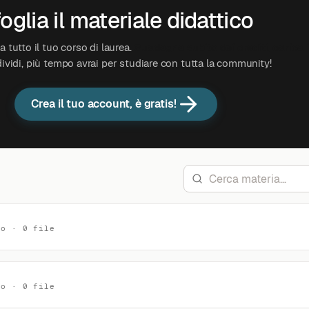
oglia il materiale didattico
 tutto il tuo corso di laurea.
Guadagna subito dei crediti, carica 
ividi, più tempo avrai per studiare con tutta la community!
Crea il tuo account, è gratis!
no · 0 file
no · 0 file