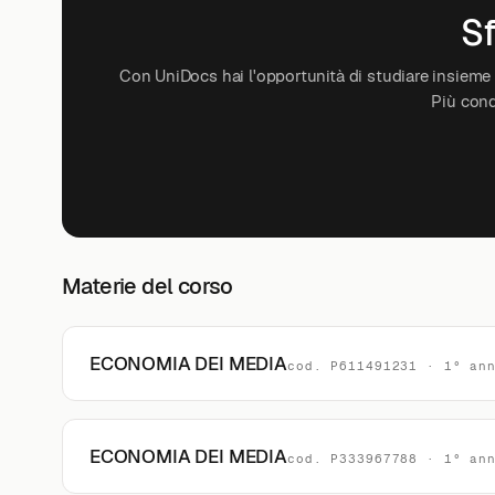
Sf
Con UniDocs hai l'opportunità di studiare insieme a
Più cond
Materie del corso
ECONOMIA DEI MEDIA
cod. P611491231 · 1° an
ECONOMIA DEI MEDIA
cod. P333967788 · 1° an