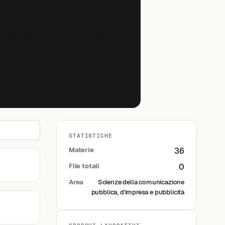
il materiale del tuo ultimo esame!
STATISTICHE
Materie
36
File totali
0
Area
Scienze della comunicazione
pubblica, d'impresa e pubblicità