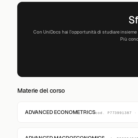
Sf
Con UniDocs hai l'opportunità di studiare insieme a
Più cond
Materie del corso
ADVANCED ECONOMETRICS
cod. P773991387 ·