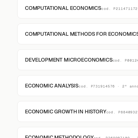
COMPUTATIONAL ECONOMICS
cod. P211471172
COMPUTATIONAL METHODS FOR ECONOMICS
DEVELOPMENT MICROECONOMICS
cod. P0012
ECONOMIC ANALYSIS
cod. P731914576 · 2° ann
ECONOMIC GROWTH IN HISTORY
cod. P8840932
ECONOMIC METHODOLOGY