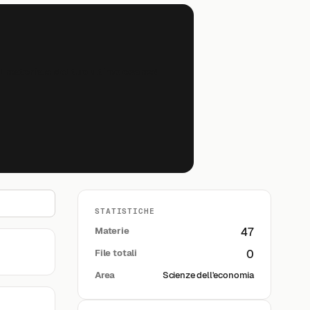
il materiale del tuo ultimo esame!
STATISTICHE
Materie
47
File totali
0
Area
Scienze dell'economia