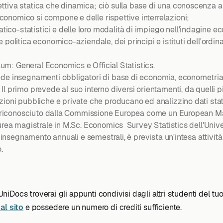
ttiva statica che dinamica; ciò sulla base di una conoscenza a
onomico si compone e delle rispettive interrelazioni;
co-statistici e delle loro modalità di impiego nell'indagine e
 politica economico-aziendale, dei principi e istituti dell'ordi
ulum: General Economics e Official Statistics.
vede insegnamenti obbligatori di base di economia, econometria
 primo prevede al suo interno diversi orientamenti, da quelli più t
zioni pubbliche e private che producano ed analizzino dati stati
nte riconosciuto dalla Commissione Europea come un European Mas
rea magistrale in M.Sc. Economics  Survey Statistics dell'Univers
 insegnamento annuali e semestrali, è prevista un'intesa attività s
.
 UniDocs troverai gli appunti condivisi dagli altri studenti del tu
al sito
e possedere un numero di crediti sufficiente.