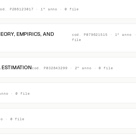
cod. P286123017 · 1° anno · 0 file
EORY, EMPIRICS, AND
cod. P079621515 · 1° anno 
file
 ESTIMATION
cod. P032843299 · 2° anno · 0 file
anno · 0 file
no · 0 file