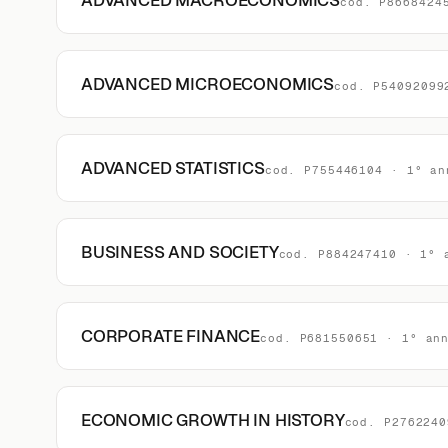
ADVANCED MACROECONOMICS
cod. P8668424
ADVANCED MICROECONOMICS
cod. P54092099
ADVANCED STATISTICS
cod. P755446104 · 1° an
BUSINESS AND SOCIETY
cod. P884247410 · 1° 
CORPORATE FINANCE
cod. P681550651 · 1° an
ECONOMIC GROWTH IN HISTORY
cod. P2762240