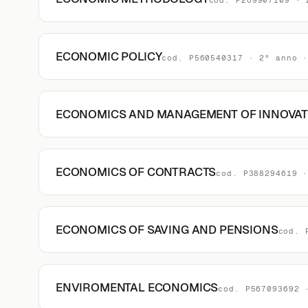
cod. P269907109 · 
ECONOMIC POLICY
cod. P560540317 · 2° anno 
ECONOMICS AND MANAGEMENT OF INNOVAT
ECONOMICS OF CONTRACTS
cod. P388294619 
ECONOMICS OF SAVING AND PENSIONS
cod. 
ENVIROMENTAL ECONOMICS
cod. P567093692 