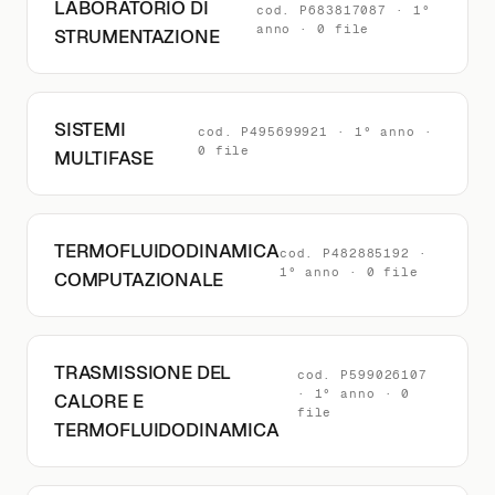
LABORATORIO DI
cod. P683817087 · 1°
anno · 0 file
STRUMENTAZIONE
SISTEMI
cod. P495699921 · 1° anno ·
0 file
MULTIFASE
TERMOFLUIDODINAMICA
cod. P482885192 ·
1° anno · 0 file
COMPUTAZIONALE
TRASMISSIONE DEL
cod. P599026107
· 1° anno · 0
CALORE E
file
TERMOFLUIDODINAMICA