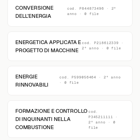
CONVERSIONE
cod. P844873496 · 2°
anno · 0 file
DELL'ENERGIA
ENERGETICA APPLICATA E
cod. P218612339 ·
2° anno · 0 file
PROGETTO DI MACCHINE
ENERGIE
cod. P599056464 · 2° anno
· 0 file
RINNOVABILI
FORMAZIONE E CONTROLLO
cod.
P345211111 ·
DI INQUINANTI NELLA
2° anno · 0
COMBUSTIONE
file