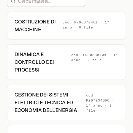
COSTRUZIONE DI
cod. P796370461 · 1°
anno · 0 file
MACCHINE
DINAMICA E
cod. P990880709 · 1°
anno · 0 file
CONTROLLO DEI
PROCESSI
GESTIONE DEI SISTEMI
cod.
P207234606 ·
ELETTRICI E TECNICA ED
1° anno · 0
ECONOMIA DELL'ENERGIA
file