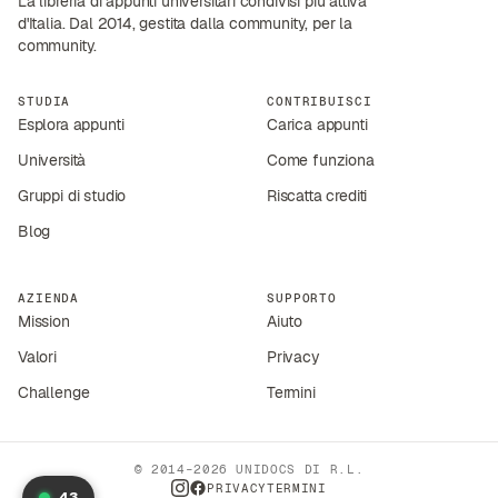
La libreria di appunti universitari condivisi più attiva
d'Italia. Dal 2014, gestita dalla community, per la
community.
STUDIA
CONTRIBUISCI
Esplora appunti
Carica appunti
Università
Come funziona
Gruppi di studio
Riscatta crediti
Blog
AZIENDA
SUPPORTO
Mission
Aiuto
Valori
Privacy
Challenge
Termini
© 2014–2026 UNIDOCS DI R.L.
PRIVACY
TERMINI
43