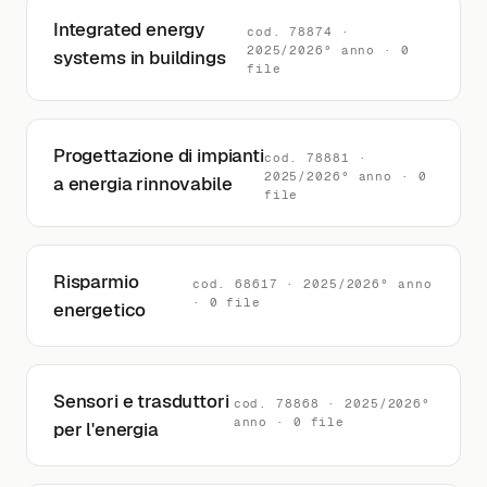
Integrated energy
cod. 78874 ·
2025/2026° anno · 0
systems in buildings
file
Progettazione di impianti
cod. 78881 ·
2025/2026° anno · 0
a energia rinnovabile
file
Risparmio
cod. 68617 · 2025/2026° anno
· 0 file
energetico
Sensori e trasduttori
cod. 78868 · 2025/2026°
anno · 0 file
per l'energia