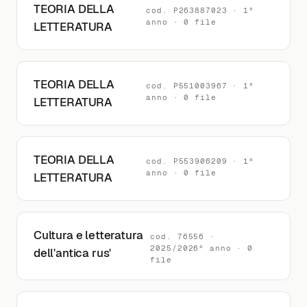
TEORIA DELLA
cod. P263887023 · 1°
anno · 0 file
LETTERATURA
TEORIA DELLA
cod. P551003967 · 1°
anno · 0 file
LETTERATURA
TEORIA DELLA
cod. P553906209 · 1°
anno · 0 file
LETTERATURA
Cultura e letteratura
cod. 76556 ·
2025/2026° anno · 0
dell'antica rus'
file