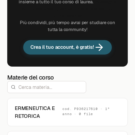
insieme a tutto il tuo corso di laurea.
Guadagna
subito dei crediti, carica il materiale del tuo
ultimo esame!
Più condividi, più tempo avrai per studiare con
tutta la community!
Crea il tuo account, è gratis!
Materie del corso
ERMENEUTICA E
cod. P936217610 · 1°
anno · 0 file
RETORICA