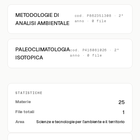
METODOLOGIE DI
cod. P862351308 · 2°
anno · 0 file
ANALISI AMBIENTALE
PALEOCLIMATOLOGIA
cod. P416081026 · 2°
anno · 0 file
ISOTOPICA
STATISTICHE
Materie
25
File totali
1
Area
Scienze e tecnologie per l'ambiente e il territorio