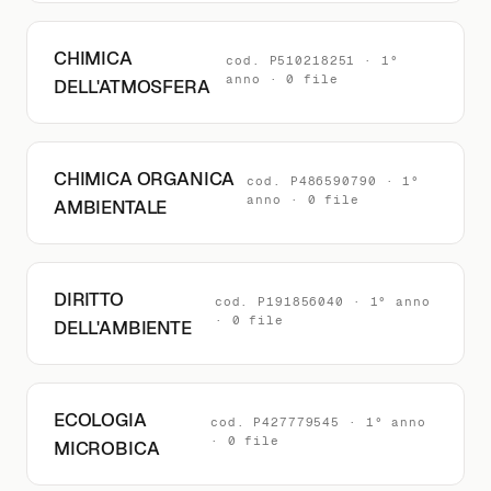
CHIMICA
cod. P510218251 · 1°
anno · 0 file
DELL'ATMOSFERA
CHIMICA ORGANICA
cod. P486590790 · 1°
anno · 0 file
AMBIENTALE
DIRITTO
cod. P191856040 · 1° anno
· 0 file
DELL'AMBIENTE
ECOLOGIA
cod. P427779545 · 1° anno
· 0 file
MICROBICA