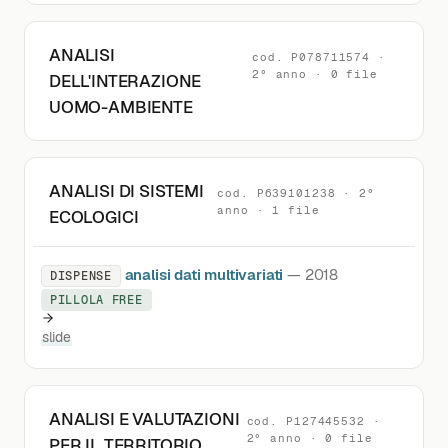
ANALISI
cod. P078711574 ·
2° anno · 0 file
DELL'INTERAZIONE
UOMO-AMBIENTE
ANALISI DI SISTEMI
cod. P639101238 · 2°
anno · 1 file
ECOLOGICI
analisi dati multivariati
— 2018
DISPENSE
PILLOLA FREE
slide
ANALISI E VALUTAZIONI
cod. P127445532 ·
2° anno · 0 file
PER IL TERRITORIO