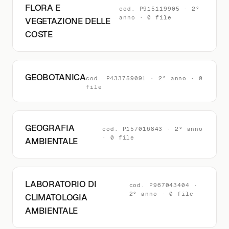
FLORA E
cod. P915119905 · 2°
anno · 0 file
VEGETAZIONE DELLE
COSTE
GEOBOTANICA
cod. P433759091 · 2° anno · 0
file
GEOGRAFIA
cod. P157016843 · 2° anno
· 0 file
AMBIENTALE
LABORATORIO DI
cod. P967043404 ·
2° anno · 0 file
CLIMATOLOGIA
AMBIENTALE