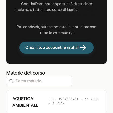
Con UniDocs hai l'opportunità di studiare
insieme a tutto il tuo corso di laurea.
Guadagna
subito dei crediti, carica il materiale del tuo
ultimo esame!
Più condividi, più tempo avrai per studiare con
tutta la community!
Crea il tuo account, è gratis!
Materie del corso
ACUSTICA
cod. P782686461 · 1° anno
· 0 file
AMBIENTALE