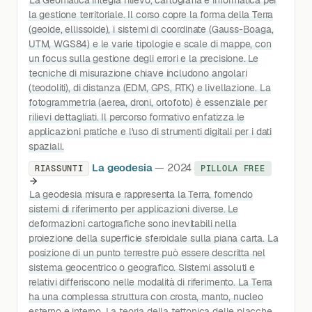
La Geomatica integra rilievo, cartografia e informatica per
la gestione territoriale. Il corso copre la forma della Terra
(geoide, ellissoide), i sistemi di coordinate (Gauss-Boaga,
UTM, WGS84) e le varie tipologie e scale di mappe, con
un focus sulla gestione degli errori e la precisione. Le
tecniche di misurazione chiave includono angolari
(teodoliti), di distanza (EDM, GPS, RTK) e livellazione. La
fotogrammetria (aerea, droni, ortofoto) è essenziale per
rilievi dettagliati. Il percorso formativo enfatizza le
applicazioni pratiche e l'uso di strumenti digitali per i dati
spaziali.
La geodesia
— 2024
RIASSUNTI
PILLOLA FREE
La geodesia misura e rappresenta la Terra, fornendo
sistemi di riferimento per applicazioni diverse. Le
deformazioni cartografiche sono inevitabili nella
proiezione della superficie sferoidale sulla piana carta. La
posizione di un punto terrestre può essere descritta nel
sistema geocentrico o geografico. Sistemi assoluti e
relativi differiscono nelle modalità di riferimento. La Terra
ha una complessa struttura con crosta, manto, nucleo
esterno e interno. La teoria della tettonica delle placche