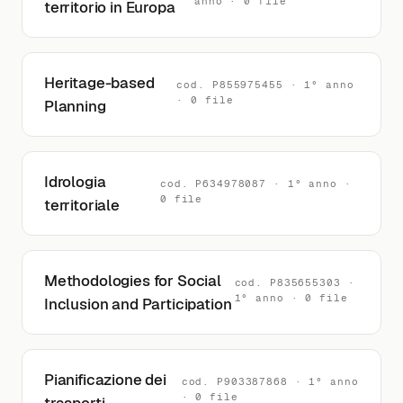
anno · 0 file
territorio in Europa
Heritage-based
cod. P855975455 · 1° anno
· 0 file
Planning
Idrologia
cod. P634978087 · 1° anno ·
0 file
territoriale
Methodologies for Social
cod. P835655303 ·
1° anno · 0 file
Inclusion and Participation
Pianificazione dei
cod. P903387868 · 1° anno
· 0 file