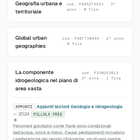
Geografia urbana e
cod. P885274523 · 2°
anno · 0 file
territoriale
Global urban
cod. P467738644 · 2° anno
· 0 file
geographies
La componente
cod. P330323613 ·
2° anno · 1 file
idrogeologica nel piano di
area vasta
Appunti lezioni Geologia e idrogeologia
APPUNTI
— 2024
PILLOLA FREE
Fenomeni gravitativi come frane sono condizionati
dall'acqua, rocce e rilievo. Cause predisponenti includono
caratteristiche del pendio (litologiche, strutturali) mentre