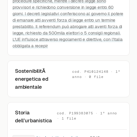
procedure specifiche, mentre i decreti legge sono
provvisori e richiedono conversione in legge entro 60
giorni. I decreti legislativi conferiscono al governo il potere
di emanare atti avventi forza di legge entro un termine
prestabilito. Il referendum può abrogare atti aventi forza di
legge, richiesto da 500mila elettori o 5 consigli regionali.
L'UE influisce attraverso regolamenti e direttive, con l'Italia
obbligata a recepir
SostenibilitÃ
cod. P410124148 · 1°
anno · 0 file
energetica ed
ambientale
Storia
cod. P199383075 · 1° anno
· 1 file
dell'urbanistica