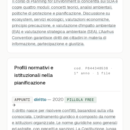
Il corso di Planning for Environment si concentra sui SDA e
copre quattro moduli: concetti teorici, analisi ambientali,
politiche di protezione e pianificazione. Discussione su
ecosystem, servizi ecologici, valutazioni economiche,
principio precauzione, e valutazione d'impatto ambientale
(EIA) e valutazione strategica ambientale (SEA). L'Aarhus
Convention garantisce diritti dei cittadini in materia di
informazione, partecipazione e giustizia.
Profili normativi e
cod. P844348538 ·
1° anno · 1 file
istituzionali nella
pianificazione
diritto
— 2020
APPUNTI
PILLOLA FREE
Il diritto nasce per risolvere conflitti, basandosi sulla vita
consociata. L'ordinamento giuridico è composto da norme
e istituzioni organizzate. Le norme giuridiche sono generali
ed astratte, con precetti e sanzioni. La Costituzione, lunga