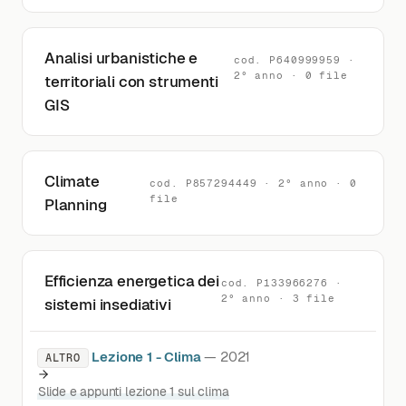
Analisi urbanistiche e
cod. P640999959 ·
2° anno · 0 file
territoriali con strumenti
GIS
Climate
cod. P857294449 · 2° anno · 0
file
Planning
Efficienza energetica dei
cod. P133966276 ·
2° anno · 3 file
sistemi insediativi
Lezione 1 - Clima
— 2021
ALTRO
Slide e appunti lezione 1 sul clima