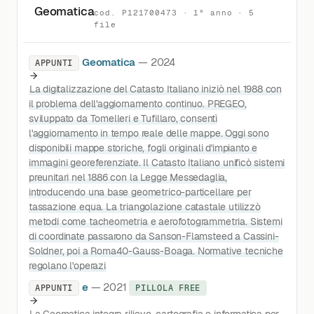
Geomatica
cod. P121700473 · 1° anno · 5
file
Geomatica
— 2024
APPUNTI
La digitalizzazione del Catasto Italiano iniziò nel 1988 con
il problema dell'aggiornamento continuo. PREGEO,
sviluppato da Tomelleri e Tufillaro, consentì
l'aggiornamento in tempo reale delle mappe. Oggi sono
disponibili mappe storiche, fogli originali d'impianto e
immagini georeferenziate. Il Catasto Italiano unificò sistemi
preunitari nel 1886 con la Legge Messedaglia,
introducendo una base geometrico-particellare per
tassazione equa. La triangolazione catastale utilizzò
metodi come tacheometria e aerofotogrammetria. Sistemi
di coordinate passarono da Sanson-Flamsteed a Cassini-
Soldner, poi a Roma40-Gauss-Boaga. Normative tecniche
regolano l'operazi
e
— 2021
APPUNTI
PILLOLA FREE