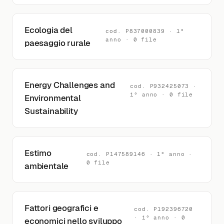
Ecologia del
cod. P837000839 · 1°
anno · 0 file
paesaggio rurale
Energy Challenges and
cod. P932425073 ·
1° anno · 0 file
Environmental
Sustainability
Estimo
cod. P147589146 · 1° anno ·
0 file
ambientale
Fattori geografici e
cod. P192396720
· 1° anno · 0
economici nello sviluppo