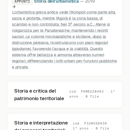
Storia dell'urbanistica
— 2019
APPUNTI
L'urbanistica greca antica vede l'Acropoli come parte alta,
sacra e protetta, mentre l'Agorà è la zona bassa, di
scambio e non controllata. Nel 5° secolo a.C., Atene si
riorganizza per le Panatenaiche, mantenendo i recinti
sacrali. Le colonie microasiatiche e siciliane, dopo la
distruzione persiana, ricostruiscono con piani regolari
ippodamei, favorendo l'acqua e la viabilità. Questo
sistema offre bellezza e armonia attraverso numeri
regolari, differenziando i lotti urbani per funzioni pubbliche
e private.
Storia e critica del
cod. P608220483 · 1°
anno · 0 file
patrimonio territoriale
Storia e interpretazione
cod. P320556639 ·
1° anno · 0 file