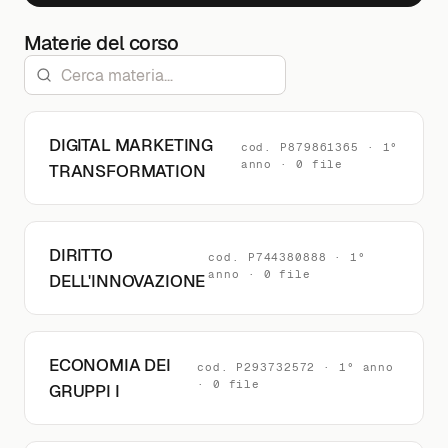
Materie del corso
DIGITAL MARKETING
cod. P879861365 · 1°
anno · 0 file
TRANSFORMATION
DIRITTO
cod. P744380888 · 1°
anno · 0 file
DELL'INNOVAZIONE
ECONOMIA DEI
cod. P293732572 · 1° anno
· 0 file
GRUPPI I