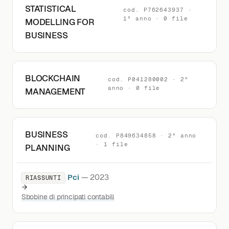
STATISTICAL
cod. P762643937 ·
1° anno · 0 file
MODELLING FOR
BUSINESS
BLOCKCHAIN
cod. P041280002 · 2°
anno · 0 file
MANAGEMENT
BUSINESS
cod. P849634858 · 2° anno
· 1 file
PLANNING
Pci
— 2023
RIASSUNTI
Sbobine di principati contabili