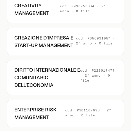
CREATIVITY
cod. P093753834 · 2°
anno · 0 file
MANAGEMENT
CREAZIONE D'IMPRESA E
cod. P856931057 ·
2° anno · 0 file
START-UP MANAGEMENT
DIRITTO INTERNAZIONALE E
cod. P222617477
· 2° anno · 0
COMUNITARIO
file
DELL'ECONOMIA
ENTERPRISE RISK
cod. P981187698 · 2°
anno · 0 file
MANAGEMENT