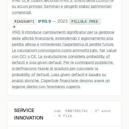
IFRS 15, e fusioni secondo IFRS 3. Effetti della COVID-19
su alcuni principi. Seminari e progetti statali patrimoniali
completati.
IFRS 9
— 2023
RIASSUNTI
PILLOLA FREE
IFRS 9 introduce cambiamenti significativi per la gestione
delle attività finanziarie, estendendo il ragionamento alla
perdita attesa e richiedendo l'aspettativa di perdite future.
Le valutazioni coinvolgono costo ammortizzato, fair value
con OCI o CE. La svalutazione considera probability of
default e loss given default. Per le controparti pubbliche,
si definiscono fascie di scaduto per calcolare la
probability of default. Loss given default è basato su
analisi storiche. Coperture finanziarie devono avere un
legame diretto con l'elemento coperto.
SERVICE
cod. P007561741 · 1° anno
· 2 file
INNOVATION