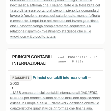
domanda che determinano il pieno impiego. La teoria
neoclassica afferma che il salario reale e la flessibilità del
tasso d'interesse portano al pieno impiego. La domanda di
lavoro è funzione inversa del salario reale, mentre l'offerta
è crescente. L'equilibrio nel mercato del lavoro garantisce
che il prodotto venga completamente acquistato. La
relazione risparmio-investimento stabilisce che s=i e
y=c+i, con y il prodotto totale.
PRINCIPI CONTABILI
cod. P850837125 · 1°
anno · 5 file
INTERNAZIONALI
Principi contabili internazionali
—
RIASSUNTI
2022
Il IASB emana principi contabili internazionali (IAS/IFRS),
utilizzati per rendere bilanci comparabili, con applicazione
estesa in Europa e Italia. Il framework definisce obiettivi e
caratteristiche qualitativi dell'informazione finanziaria,