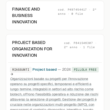
FINANCE AND
cod. P497454417 · 2°
anno · 0 file
BUSINESS
INNOVATION
PROJECT BASED
cod. P841546307 ·
2° anno · 1 file
ORGANIZATION FOR
INNOVATION
Project based
— 2024
RIASSUNTI
PILLOLA FREE
Organizzazioni basate su progetti per l'innovazione
operano su progetti specifici, temporanei e efficienti a
lungo termine. Integrabili in settori ad alto rischio come
biotech, offrono flessibilità operativa e riduzione dei rischi
attraverso la selezione di progetti. Gestione dei progetti è
cruciale nelle organizzazioni multi-progetto (MPO), con
meccanismi di controllo diagnostico, interattivo, basato