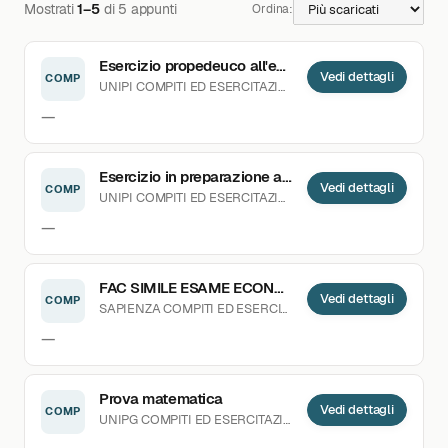
Mostrati
1–5
di 5 appunti
Ordina:
Esercizio propedeuco all'esame
Vedi dettagli
COMP
UNIPI
COMPITI ED ESERCITAZIONI
8 DOWNLOAD
CARICAT
—
Esercizio in preparazione all'esame
Vedi dettagli
COMP
UNIPI
COMPITI ED ESERCITAZIONI
6 DOWNLOAD
CARICAT
—
FAC SIMILE ESAME ECONOMIA AZIENDALE
Vedi dettagli
COMP
SAPIENZA
COMPITI ED ESERCITAZIONI
CARICATO 04.03.2
—
Prova matematica
Vedi dettagli
COMP
UNIPG
COMPITI ED ESERCITAZIONI
CARICATO 05.10.2023