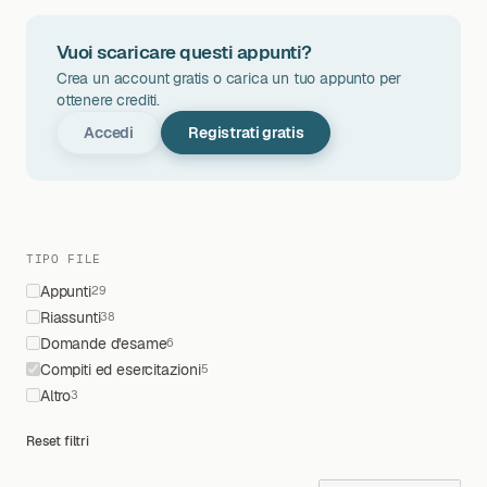
Vuoi scaricare questi appunti?
Crea un account gratis o carica un tuo appunto per
ottenere crediti.
Accedi
Registrati gratis
TIPO FILE
Appunti
29
Riassunti
38
Domande d'esame
6
Compiti ed esercitazioni
5
Altro
3
Reset filtri