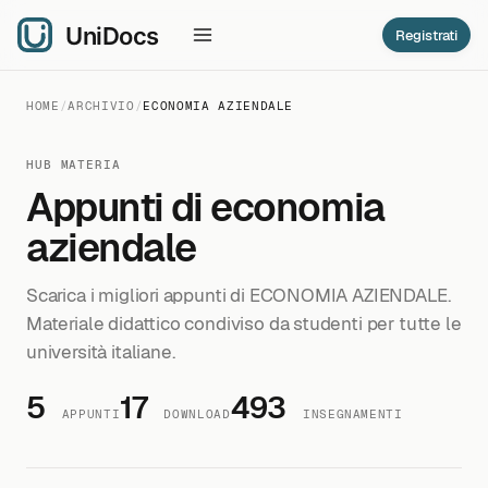
Registrati
HOME
/
ARCHIVIO
/
ECONOMIA AZIENDALE
HUB MATERIA
Appunti di economia
aziendale
Scarica i migliori appunti di ECONOMIA AZIENDALE.
Materiale didattico condiviso da studenti per tutte le
università italiane.
5
17
493
APPUNTI
DOWNLOAD
INSEGNAMENTI