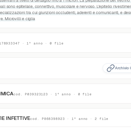
servarli a livelli di dettaglio fino a 1 micron. La preparazione del vetrino
ali sono epiteliale, connettivo, muscolare e nervoso. L'epitelio rivestime
pecializzazioni tra cui giunzioni occludenti, aderenti e comunicanti, e d
 Microvilli e ciglia
178933347 · 1° anno · 0 file
Archivio 
IMICA
cod. P039323123 · 1° anno · 0 file
IE INFETTIVE
cod. P868398923 · 1° anno · 2 file