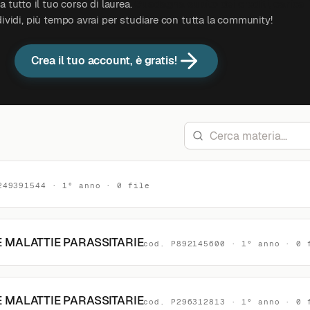
 tutto il tuo corso di laurea.
Guadagna subito dei crediti, carica 
ividi, più tempo avrai per studiare con tutta la community!
Crea il tuo account, è gratis!
249391544 · 1° anno · 0 file
E MALATTIE PARASSITARIE
cod. P892145600 · 1° anno · 0 
E MALATTIE PARASSITARIE
cod. P296312813 · 1° anno · 0 