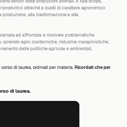
diversi settori delle produzioni animali. A tale scopo,
 e riproduttivi oltreché a quelli di carattere agronomico
a produzione, alla trasformazione e alla
chiamata ad affrontare e risolvere problematiche
 da: aziende agro-zootecniche, industrie mangimistiche,
inamento delle politiche agricole e ambientali,
o corso di laurea, ordinati per materia.
Ricordati che per
rso di laurea.