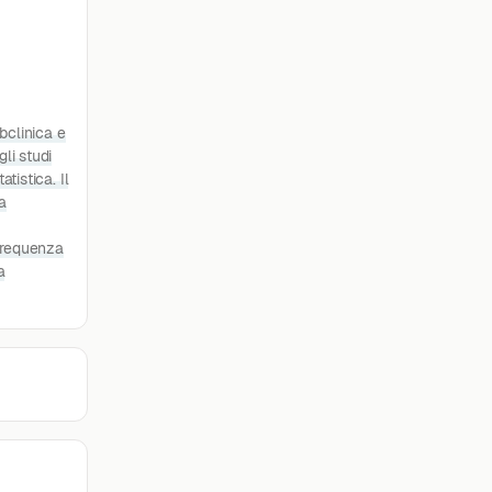
bclinica e
li studi
tistica. Il
la
 frequenza
a