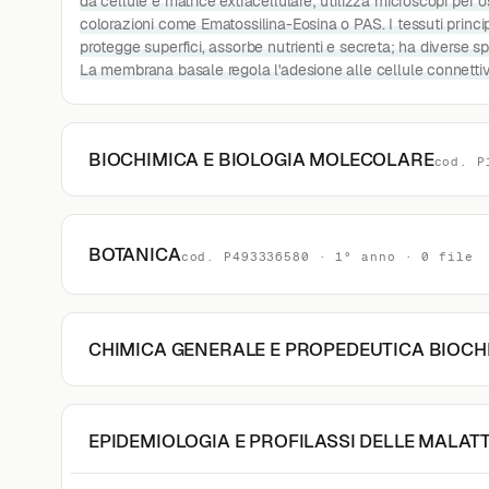
da cellule e matrice extracellulare; utilizza microscopi per os
colorazioni come Ematossilina-Eosina o PAS. I tessuti princip
protegge superfici, assorbe nutrienti e secreta; ha diverse s
La membrana basale regola l'adesione alle cellule connettive.
BIOCHIMICA E BIOLOGIA MOLECOLARE
cod. P
BOTANICA
cod. P493336580 · 1° anno · 0 file
CHIMICA GENERALE E PROPEDEUTICA BIOCH
EPIDEMIOLOGIA E PROFILASSI DELLE MALATT