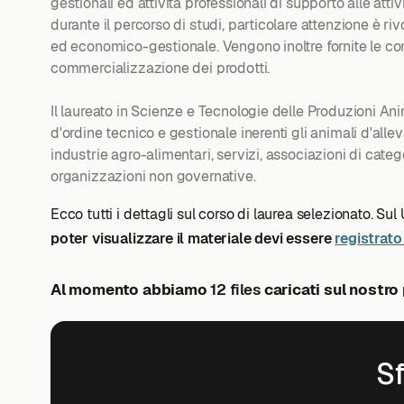
gestionali ed attività professionali di supporto alle attiv
durante il percorso di studi, particolare attenzione è rivo
ed economico-gestionale. Vengono inoltre fornite le com
commercializzazione dei prodotti.
Il laureato in Scienze e Tecnologie delle Produzioni An
d'ordine tecnico e gestionale inerenti gli animali d'al
industrie agro-alimentari, servizi, associazioni di cate
organizzazioni non governative.
Ecco tutti i dettagli sul corso di laurea selezionato. Sul
poter visualizzare il materiale devi essere
registrato 
Al momento abbiamo
12 files
caricati sul nostro
Sf