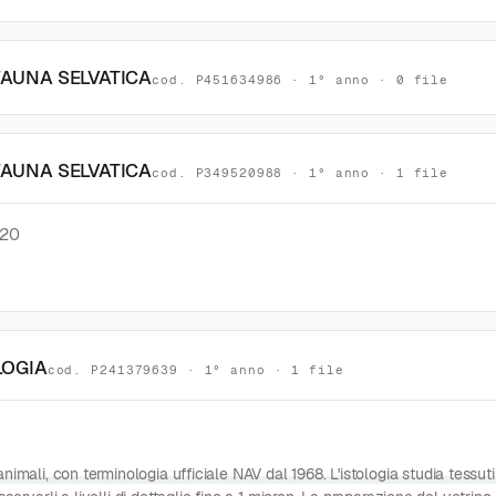
FAUNA SELVATICA
cod. P451634986 · 1° anno · 0 file
FAUNA SELVATICA
cod. P349520988 · 1° anno · 1 file
20
LOGIA
cod. P241379639 · 1° anno · 1 file
nimali, con terminologia ufficiale NAV dal 1968. L'istologia studia tessut