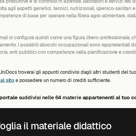
ità produttive e di controllo in aziende, laboratori e servizi dei 
lta agli aspetti genetici, tecnici, nutrizionali, igienico-sanitari
petenze di base per operare nella filiera agro-alimentare, dall
imali si configura quindi come una figura libero-professionale, 
levamento. I possibili sbocchi occupazionali sono rappresentati
goria, enti pubblici con competenze nella pianificazione e coord
 UniDocs troverai gli appunti condivisi dagli altri studenti del tu
al sito
e possedere un numero di crediti sufficiente.
 portale
suddivisi nelle 64 materie
appartenenti al tuo co
oglia il materiale didattico