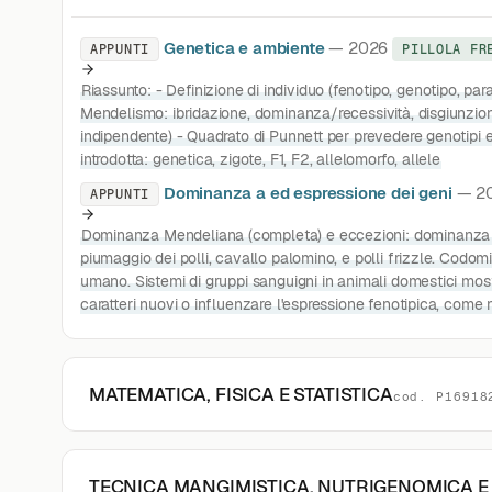
Genetica e ambiente
— 2026
APPUNTI
PILLOLA FR
Riassunto: - Definizione di individuo (fenotipo, genotipo, para
Mendelismo: ibridazione, dominanza/recessività, disgiunzion
indipendente) - Quadrato di Punnett per prevedere genotipi e
introdotta: genetica, zigote, F1, F2, allelomorfo, allele
Dominanza a ed espressione dei geni
— 2
APPUNTI
Dominanza Mendeliana (completa) e eccezioni: dominanza 
piumaggio dei polli, cavallo palomino, e polli frizzle. Codo
umano. Sistemi di gruppi sanguigni in animali domestici mostra
caratteri nuovi o influenzare l'espressione fenotipica, come n
MATEMATICA, FISICA E STATISTICA
cod. P16918
TECNICA MANGIMISTICA, NUTRIGENOMICA E