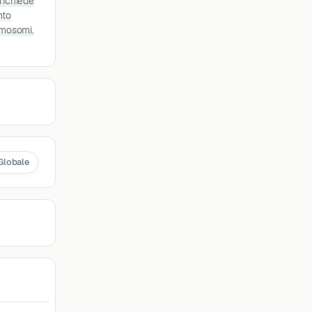
 richiede
nto
esmosomi.
Globale