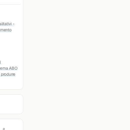
itativi -
timento
l
istema ABO
 produrre
· 0