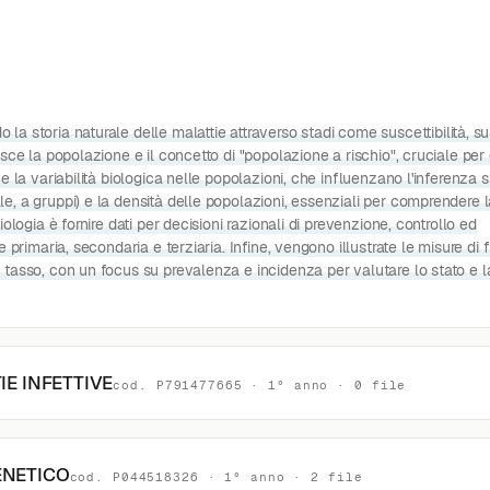
a storia naturale delle malattie attraverso stadi come suscettibilità, su
isce la popolazione e il concetto di "popolazione a rischio", cruciale per g
e la variabilità biologica nelle popolazioni, che influenzano l'inferenza sta
e, a gruppi) e la densità delle popolazioni, essenziali per comprendere 
iologia è fornire dati per decisioni razionali di prevenzione, controllo ed
ne primaria, secondaria e terziaria. Infine, vengono illustrate le misure di
e tasso, con un focus su prevalenza e incidenza per valutare lo stato e l
IE INFETTIVE
cod. P791477665 · 1° anno · 0 file
ENETICO
cod. P044518326 · 1° anno · 2 file