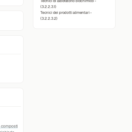
Tecnici di laboratorio biochimico -
(3.2.2.3.1)
Tecnici dei prodotti alimentari -
(3.2.2.3.2)
i composti