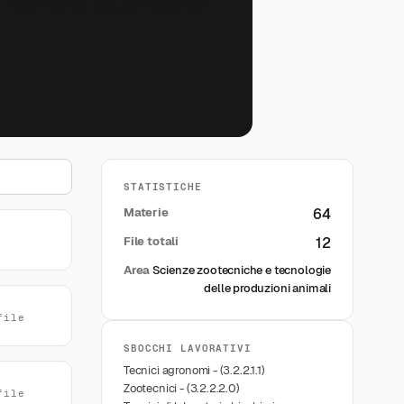
il materiale del tuo ultimo esame!
STATISTICHE
Materie
64
File totali
12
Area
Scienze zootecniche e tecnologie
delle produzioni animali
file
SBOCCHI LAVORATIVI
Tecnici agronomi - (3.2.2.1.1)
Zootecnici - (3.2.2.2.0)
file