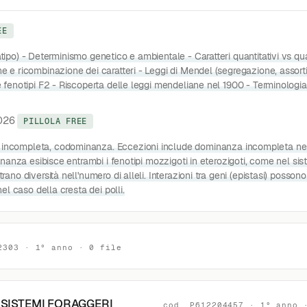
EE
tipo) - Determinismo genetico e ambientale - Caratteri quantitativi vs qual
e e ricombinazione dei caratteri - Leggi di Mendel (segregazione, assor
 fenotipi F2 - Riscoperta delle leggi mendeliane nel 1900 - Terminologia
026
PILLOLA FREE
incompleta, codominanza. Eccezioni include dominanza incompleta ne
minanza esibisce entrambi i fenotipi mozzigoti in eterozigoti, come nel s
no diversità nell'numero di alleli. Interazioni tra geni (epistasi) possono
el caso della cresta dei polli.
2303 · 1° anno · 0 file
 SISTEMI FORAGGERI
cod. P612204457 · 1° anno 