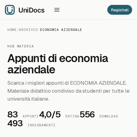
Registrati
HOME
/
ARCHIVIO
/
ECONOMIA AZIENDALE
HUB MATERIA
Appunti di economia
aziendale
Scarica i migliori appunti di ECONOMIA AZIENDALE.
Materiale didattico condiviso da studenti per tutte le
università italiane.
83
4,0/5
556
APPUNTI
RATING
DOWNLOAD
493
INSEGNAMENTI