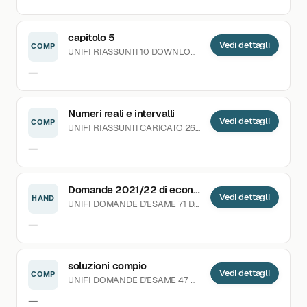
capitolo 5
Vedi dettagli
COMP
UNIFI
RIASSUNTI
10 DOWNLOAD
CARICATO 03.04.2020
—
Numeri reali e intervalli
Vedi dettagli
COMP
UNIFI
RIASSUNTI
CARICATO 26.09.2024
—
Domande 2021/22 di economia
Vedi dettagli
HAND
UNIFI
DOMANDE D'ESAME
71 DOWNLOAD
CARICATO 18.0
—
soluzioni compio
Vedi dettagli
COMP
UNIFI
DOMANDE D'ESAME
47 DOWNLOAD
CARICATO 25.
—