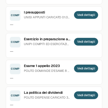
I presupposti
Vedi dettagli
COMP
UNISI
APPUNTI
CARICATO 01.07.2021
—
Esercizio in preparazione all'esame
Vedi dettagli
COMP
UNIPI
COMPITI ED ESERCITAZIONI
6 DOWNLOAD
CARICAT
—
Esame 1 appello 2023
Vedi dettagli
COMP
POLITO
DOMANDE D'ESAME
8 DOWNLOAD
CARICATO 04.
—
La politica dei dividendi
Vedi dettagli
COMP
POLITO
DISPENSE
CARICATO 31.08.2020
—