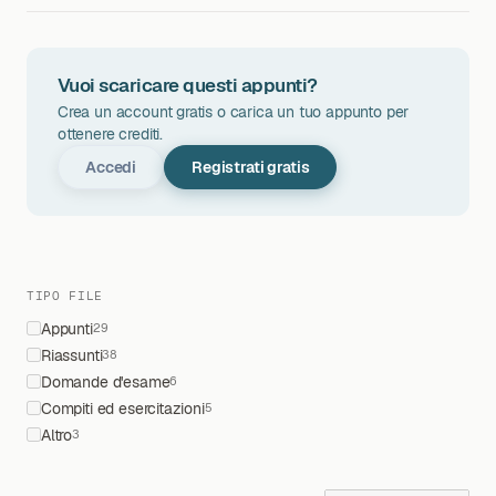
Vuoi scaricare questi appunti?
Crea un account gratis o carica un tuo appunto per
ottenere crediti.
Accedi
Registrati gratis
TIPO FILE
Appunti
29
Riassunti
38
Domande d'esame
6
Compiti ed esercitazioni
5
Altro
3