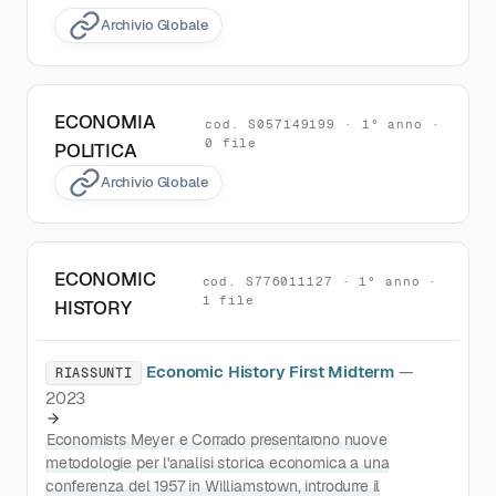
Archivio Globale
ECONOMIA
cod. S057149199 · 1° anno ·
0 file
POLITICA
Archivio Globale
ECONOMIC
cod. S776011127 · 1° anno ·
1 file
HISTORY
Economic History First Midterm
—
RIASSUNTI
2023
Economists Meyer e Corrado presentarono nuove
metodologie per l'analisi storica economica a una
conferenza del 1957 in Williamstown, introdurre il