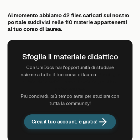
Al momento abbiamo
42 files
caricati sul nostro
portale
suddivisi nelle 110 materie
appartenenti
al tuo corso di laurea.
Sfoglia il materiale didattico
Con UniDocs hai l'opportunità di studiare
insieme a tutto il tuo corso di laurea.
Guadagna
subito dei crediti, carica il materiale del tuo
ultimo esame!
Più condividi, più tempo avrai per studiare con
tutta la community!
Crea il tuo account, è gratis!