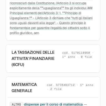
riconosciuti dalla Costituzione, l'Articolo 3 si occupa
esplicitamente della **uguaglianza** tra gli individui. ###
Principali elementi dell'Articolo 3: 1. **Principio di
Uguaglianza:** - L'Articolo 3 dichiara che "tutti gli italiani
sono uguali davanti alla legge". - Questo principio è
fondamentale per garantire l'egalità dei cittadini sotto il
profilo giuridico, sen
LA TASSAZIONE DELLE
cod. S170110950 ·
1° anno · 0 file
ATTIVITA' FINANZIARIE
(6CFU)
MATEMATICA
cod. S736493712 · 1° anno
· 2 file
GENERALE
dispense per il corso di matematica
—
ALTRO