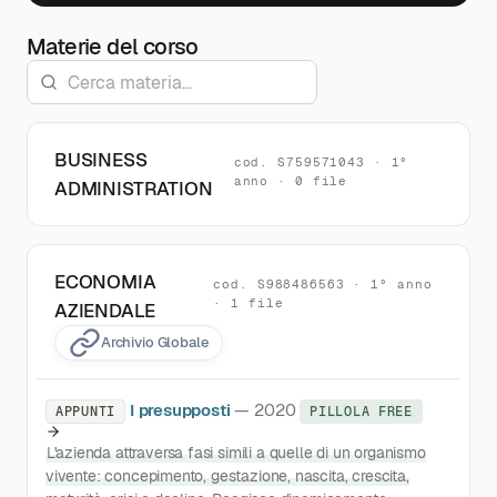
Materie del corso
BUSINESS
cod. S759571043 · 1°
anno · 0 file
ADMINISTRATION
ECONOMIA
cod. S988486563 · 1° anno
· 1 file
AZIENDALE
Archivio Globale
I presupposti
— 2020
APPUNTI
PILLOLA FREE
L'azienda attraversa fasi simili a quelle di un organismo
vivente: concepimento, gestazione, nascita, crescita,