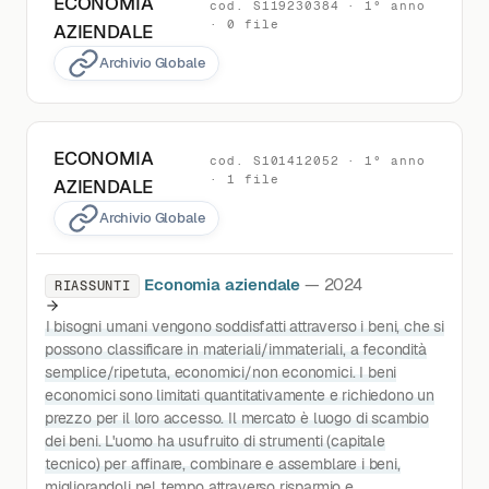
ECONOMIA
cod. S119230384 · 1° anno
· 0 file
AZIENDALE
Archivio Globale
ECONOMIA
cod. S101412052 · 1° anno
· 1 file
AZIENDALE
Archivio Globale
Economia aziendale
— 2024
RIASSUNTI
I bisogni umani vengono soddisfatti attraverso i beni, che si
possono classificare in materiali/immateriali, a fecondità
semplice/ripetuta, economici/non economici. I beni
economici sono limitati quantitativamente e richiedono un
prezzo per il loro accesso. Il mercato è luogo di scambio
dei beni. L'uomo ha usufruito di strumenti (capitale
tecnico) per affinare, combinare e assemblare i beni,
migliorandoli nel tempo attraverso risparmio e