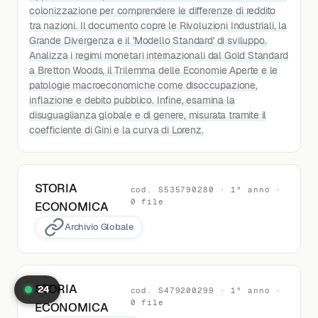
colonizzazione per comprendere le differenze di reddito
tra nazioni. Il documento copre le Rivoluzioni Industriali, la
Grande Divergenza e il 'Modello Standard' di sviluppo.
Analizza i regimi monetari internazionali dal Gold Standard
a Bretton Woods, il Trilemma delle Economie Aperte e le
patologie macroeconomiche come disoccupazione,
inflazione e debito pubblico. Infine, esamina la
disuguaglianza globale e di genere, misurata tramite il
coefficiente di Gini e la curva di Lorenz.
STORIA
cod. S535790280 · 1° anno ·
0 file
ECONOMICA
Archivio Globale
STORIA
24
cod. S479200299 · 1° anno ·
0 file
ECONOMICA