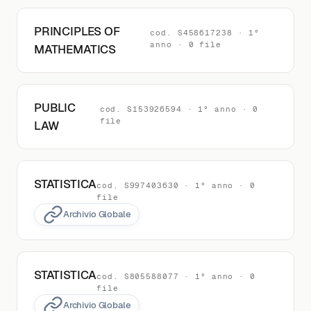
PRINCIPLES OF
cod. S458617238 · 1°
anno · 0 file
MATHEMATICS
PUBLIC
cod. S153926594 · 1° anno · 0
file
LAW
STATISTICA
cod. S997403630 · 1° anno · 0
file
Archivio Globale
STATISTICA
cod. S805588077 · 1° anno · 0
file
Archivio Globale