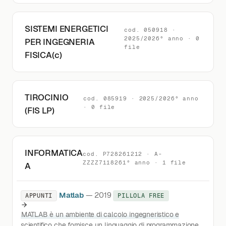
SISTEMI ENERGETICI
cod. 050918 ·
2025/2026° anno · 0
PER INGEGNERIA
file
FISICA(c)
TIROCINIO
cod. 085919 · 2025/2026° anno
· 0 file
(FIS LP)
INFORMATICA
cod. P728261212 · A-
ZZZZ7118261° anno · 1 file
A
Matlab
— 2019
APPUNTI
PILLOLA FREE
MATLAB è un ambiente di calcolo ingegneristico e
scientifico che fornisce un linguaggio di programmazione