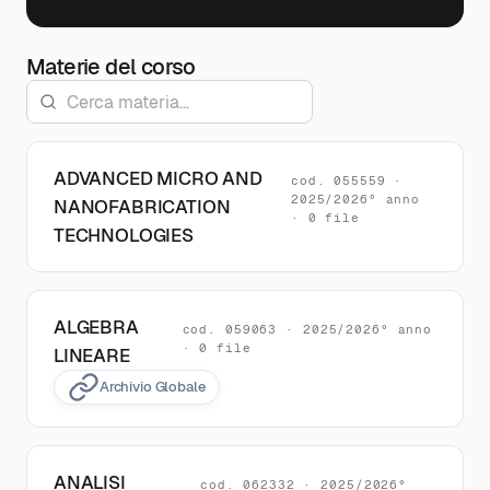
Materie del corso
ADVANCED MICRO AND
cod. 055559 ·
2025/2026° anno
NANOFABRICATION
· 0 file
TECHNOLOGIES
ALGEBRA
cod. 059063 · 2025/2026° anno
· 0 file
LINEARE
Archivio Globale
ANALISI
cod. 062332 · 2025/2026°