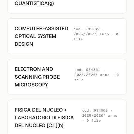
QUANTISTICA(g)
COMPUTER-ASSISTED
cod. 099289 ·
2025/2026° anno · 0
OPTICAL SYSTEM
file
DESIGN
ELECTRON AND
cod. 054861 ·
2025/2026° anno · 0
SCANNING PROBE
file
MICROSCOPY
FISICA DEL NUCLEO +
cod. 094960 ·
2025/2026° anno
LABORATORIO DI FISICA
· 0 file
DEL NUCLEO [C.I.](h)