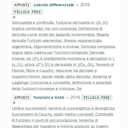
calcolo differenziale
— 2019
APPUNTI
PILLOLA FREE
Derivabilità e continuità: funzione derivabile in \(X_0\)
implica continuità, ma non viceversa. Definizione di
derivata come limite del rapporto incrementale. Regole
derivate funzioni elementari: lineare, esponenziale,
logaritmica, trigonometriche e inverse. Derivata composta:
regola della catena per funzioni composte. Derivate
inverse: se \(f\) è strettamente monotona e derivabile in \
(x_0\), allora \(f^{-1}\) è derivabile in \(f(x_0)\). Teoremi di
Fermat, Rolle e Cauchy: relazione tra derivate e
massimi/minimi. Valore medio della derivata: teorema di
Lagrange. Concavità e convexità: definizione e proprietà
delle funzioni convesse e concave. De
funzioni e limiti
— 2019
APPUNTI
PILLOLA FREE
Limiti e successioni: teoremi di convergenza e divergenza.
Successioni di Cauchy, spazi metrici completi. Continuità
di funzioni in punti di accumulazione, teorema di
Weierstrass per massimo e minimo assoluto su insiemi