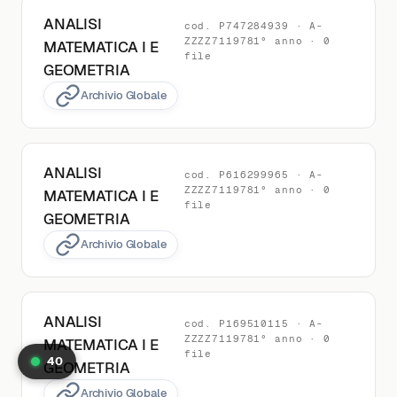
ANALISI
cod. P747284939 · A-
ZZZZ7119781° anno · 0
MATEMATICA I E
file
GEOMETRIA
Archivio Globale
ANALISI
cod. P616299965 · A-
ZZZZ7119781° anno · 0
MATEMATICA I E
file
GEOMETRIA
Archivio Globale
ANALISI
cod. P169510115 · A-
ZZZZ7119781° anno · 0
MATEMATICA I E
file
40
GEOMETRIA
Archivio Globale