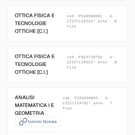
OTTICA FISICA E
cod. P538500361 · A-
ZZZZ7118323° anno · 0
TECNOLOGIE
file
OTTICHE [C.I.]
OTTICA FISICA E
cod. P423738792 · A-
ZZZZ7118323° anno · 0
TECNOLOGIE
file
OTTICHE [C.I.]
ANALISI
cod. P329936893 · A-
ZZZZ7119781° anno · 7
MATEMATICA I E
file
GEOMETRIA
Archivio Globale