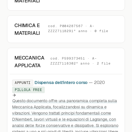
MATERIALI
CHIMICA E
cod. P004287567 · A-
ZZZZ7118291° anno · 0 file
MATERIALI
MECCANICA
cod. P599373451 · A-
ZZZZ7118302° anno · 2 file
APPLICATA
Dispensa dell'intero corso
— 2020
APPUNTI
PILLOLA FREE
Questo documento offre una panoramica completa sulla
Meccanica Applicata, focalizzandosi su dinamica e
vibrazioni. Vengono trattati principi fondamentali come
D'Alembert, lavori virtuali e le equazioni di Lagrange, con
analisi delle forze conservative e dissipative. Si esplorano
sistemi a uno e più gradi di libertà, incluse vibrazioni libere