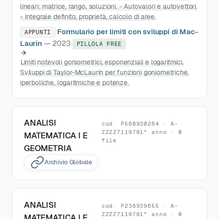
lineari: matrice, rango, soluzioni. - Autovalori e autovettori.
- Integrale definito, proprietà, calcolo di aree.
Formulario per limiti con sviluppi di Mac-
APPUNTI
Laurin
— 2023
PILLOLA FREE
Limiti notevoli goniometrici, esponenziali e logaritmici.
Sviluppi di Taylor-McLaurin per funzioni goniometriche,
iperboliche, logaritmiche e potenze.
ANALISI
cod. P560930264 · A-
ZZZZ7119781° anno · 0
MATEMATICA I E
file
GEOMETRIA
Archivio Globale
ANALISI
cod. P238939655 · A-
ZZZZ7119781° anno · 0
MATEMATICA I E