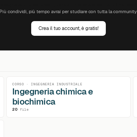
adagna subito dei crediti, carica il materiale del tuo ultimo esa
Più condividi, più tempo avrai per studiare con tutta la community
Crea il tuo account, è gratis!
CORSO · INGEGNERIA INDUSTRIALE
Ingegneria chimica e
biochimica
20
file