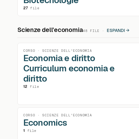
Biotecnologie
27
file
Scienze dell'economia
ESPANDI →
48 FILE ·
CORSO · SCIENZE DELL'ECONOMIA
Economia e diritto
Curriculum economia e
diritto
12
file
CORSO · SCIENZE DELL'ECONOMIA
Economics
1
file