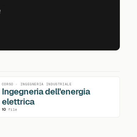
me!
!
CORSO · INGEGNERIA INDUSTRIALE
Ingegneria dell'energia
elettrica
10
file