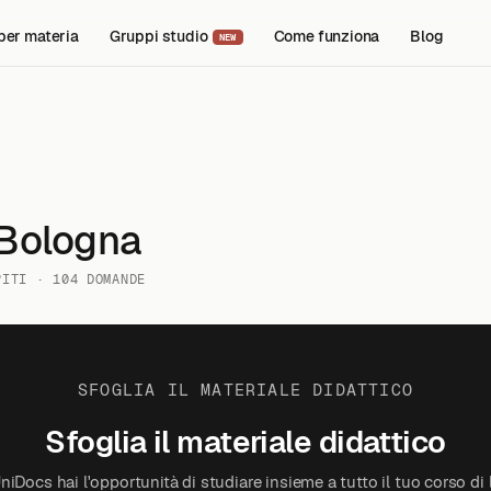
per materia
Gruppi studio
Come funziona
Blog
NEW
i Bologna
PITI
104 DOMANDE
SFOGLIA IL MATERIALE DIDATTICO
Sfoglia il materiale didattico
iDocs hai l'opportunità di studiare insieme a tutto il tuo corso di 